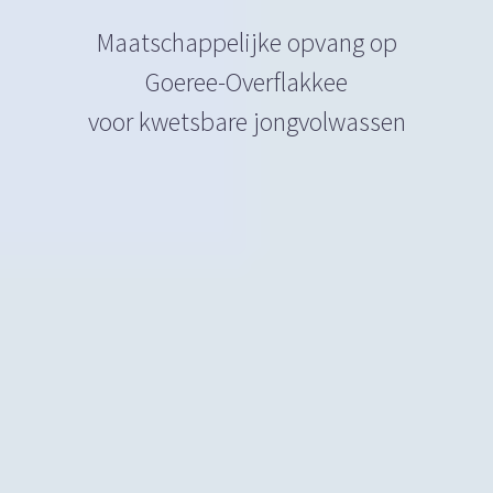
M
a
a
t
s
c
h
a
p
p
e
l
i
j
k
e
o
p
v
a
n
g
o
p
G
o
e
r
e
e
-
O
v
e
r
f
l
a
k
k
e
e
v
o
o
r
k
w
e
t
s
b
a
r
e
j
o
n
g
v
o
l
w
a
s
s
e
n